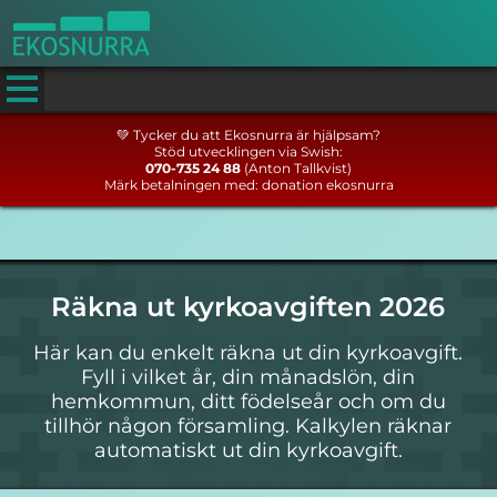
💚 Tycker du att Ekosnurra är hjälpsam?
Stöd utvecklingen via Swish:
070-735 24 88
(Anton Tallkvist)
Märk betalningen med: donation ekosnurra
Räkna ut kyrkoavgiften 2026
Här kan du enkelt räkna ut din kyrkoavgift.
Fyll i vilket år, din månadslön, din
hemkommun, ditt födelseår och om du
tillhör någon församling. Kalkylen räknar
automatiskt ut din kyrkoavgift.