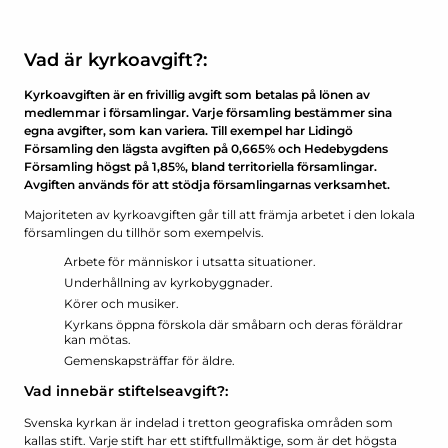
Vad är kyrkoavgift?:
Kyrkoavgiften är en frivillig avgift som betalas på lönen av
medlemmar i församlingar. Varje församling bestämmer sina
egna avgifter, som kan variera. Till exempel har Lidingö
Församling den lägsta avgiften på 0,665% och Hedebygdens
Församling högst på 1,85%, bland territoriella församlingar.
Avgiften används för att stödja församlingarnas verksamhet.
Majoriteten av kyrkoavgiften går till att främja arbetet i den lokala
församlingen du tillhör som exempelvis.
Arbete för människor i utsatta situationer.
Underhållning av kyrkobyggnader.
Körer och musiker.
Kyrkans öppna förskola där småbarn och deras föräldrar
kan mötas.
Gemenskapsträffar för äldre.
Vad innebär stiftelseavgift?:
Svenska kyrkan är indelad i tretton geografiska områden som
kallas stift. Varje stift har ett stiftfullmäktige, som är det högsta