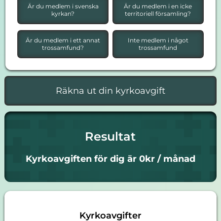
Är du medlem i svenska
Är du medlem i en icke
kyrkan?
territoriell församling?
Är du medlem i ett annat
Inte medlem i något
trossamfund?
trossamfund
Resultat
Kyrkoavgiften för dig är 0kr / månad
Kyrkoavgifter