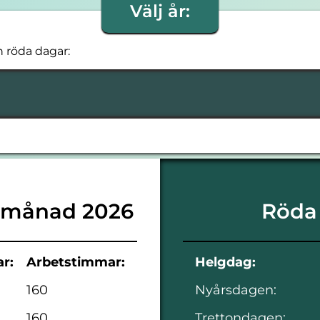
Välj år:
h röda dagar:
 månad 2026
Röda
r:
Arbetstimmar:
Helgdag:
160
Nyårsdagen:
160
Trettondagen: