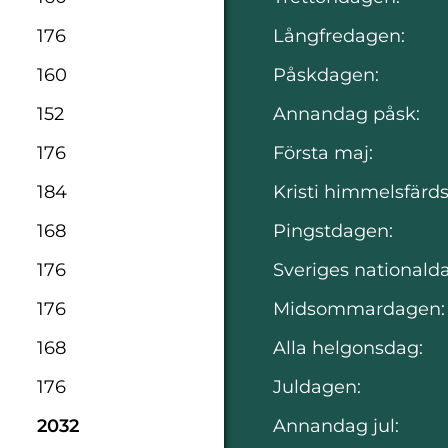
176
Långfredagen:
160
Påskdagen:
152
Annandag påsk:
176
Första maj:
184
Kristi himmelsfärd
168
Pingstdagen:
176
Sveriges nationald
176
Midsommardagen:
168
Alla helgonsdag:
176
Juldagen:
2032
Annandag jul: