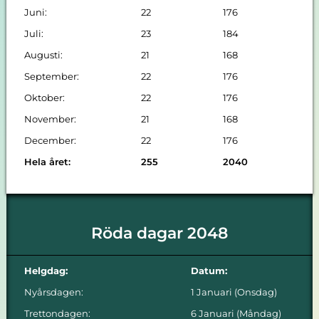
Juni:
22
176
Juli:
23
184
Augusti:
21
168
September:
22
176
Oktober:
22
176
November:
21
168
December:
22
176
Hela året:
255
2040
Röda dagar 2048
Helgdag:
Datum:
Nyårsdagen:
1 Januari (Onsdag)
Trettondagen:
6 Januari (Måndag)