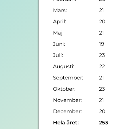
Mars:
21
April:
20
Maj:
21
Juni:
19
Juli:
23
Augusti:
22
September:
21
Oktober:
23
November:
21
December:
20
Hela året:
253