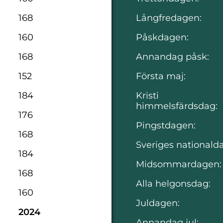
168
Långfredagen:
160
Påskdagen:
168
Annandag påsk:
152
Första maj:
184
Kristi
himmelsfärdsdag:
176
Pingstdagen:
168
Sveriges nationald
184
Midsommardagen:
168
Alla helgonsdag:
160
Juldagen:
2024
Annandag jul: