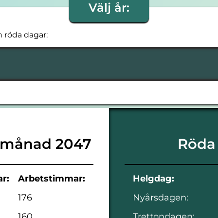
Välj år:
h röda dagar:
 månad 2047
Röda
r:
Arbetstimmar:
Helgdag:
176
Nyårsdagen:
160
Trettondagen: