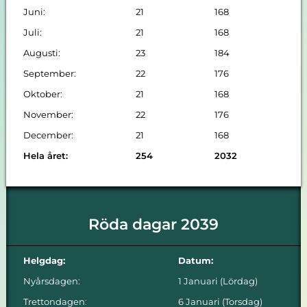
Juni:
21
168
Juli:
21
168
Augusti:
23
184
September:
22
176
Oktober:
21
168
November:
22
176
December:
21
168
Hela året:
254
2032
Röda dagar 2039
Helgdag:
Datum:
Nyårsdagen:
1 Januari (Lördag)
Trettondagen:
6 Januari (Torsdag)