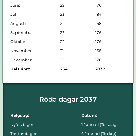
Juni:
22
176
Juli:
23
184
Augusti:
21
168
September:
22
176
Oktober:
22
176
November:
21
168
December:
22
176
Hela året:
254
2032
Röda dagar 2037
Helgdag:
Datum:
Nyårsdagen:
1 Januari (Torsdag)
Trettondagen:
6 Januari (Tisdag)